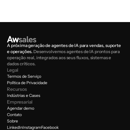
A próxima geração de agentes de IA para vendas, suporte 
e operações. 
Desenvolvemos agentes de IA prontos para 
operação real, integrados aos seus fluxos, sistemas e 
dados críticos.
Legal
Termos de Serviço
Termos de Serviço
Política de Privacidade
Recursos
Política de Privacidade
Indústrias e Cases
Empresarial
Indústrias e Cases
Agendar demo
Agendar demo
Contato
Contato
Sobre
Sobre
LinkedIn
Instagram
Facebook